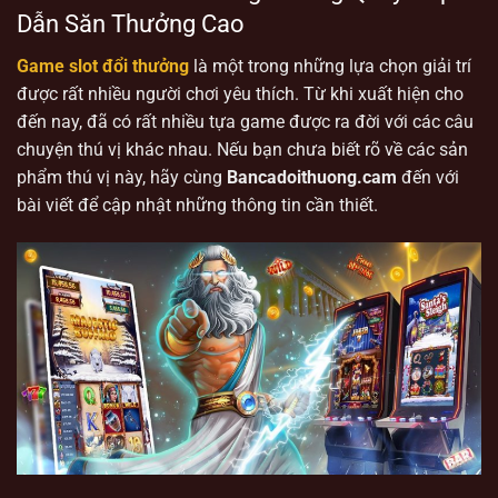
Dẫn Săn Thưởng Cao
Game slot đổi thưởng
là một trong những lựa chọn giải trí
được rất nhiều người chơi yêu thích. Từ khi xuất hiện cho
đến nay, đã có rất nhiều tựa game được ra đời với các câu
chuyện thú vị khác nhau. Nếu bạn chưa biết rõ về các sản
phẩm thú vị này, hãy cùng
Bancadoithuong.cam
đến với
bài viết để cập nhật những thông tin cần thiết.