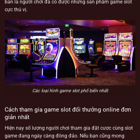
bản là người chơi đã có được những sản phẩm game slot
cực thú vị.
Các loại hình game slot phổ biến nhất
Cách tham gia game slot đổi thưởng online đơn
giản nhất
Hiện nay số lượng người chơi tham gia đặt cược cùng slot
game đang ngày càng đông đảo. Nếu bạn cũng mong