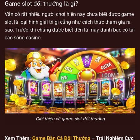
Game slot đổi thưởng là gì?
Vẫn có rất nhiều người chơi hiện nay chưa biết được game
slot là loại hình giải trí gì cũng như cách thức tham gia ra
sao. Trước khi chúng được biết đến là máy đánh bạc có tại
các sòng casino.
Giới thiệu về game slot đổi thưởng
Xem Thêm:
Game Bắn Cá Đổi Thưởng
– Trải Nghiệm Cực