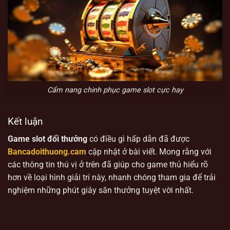
Cẩm nang chinh phục game slot cực hay
Kết luận
Game slot đổi thưởng
có điều gì hấp dẫn đã được
Bancadoithuong.cam
cập nhật ở bài viết. Mong rằng với
các thông tin thú vị ở trên đã giúp cho game thủ hiểu rõ
hơn về loại hình giải trí này, nhanh chóng tham gia để trải
nghiệm những phút giây săn thưởng tuyệt vời nhất.