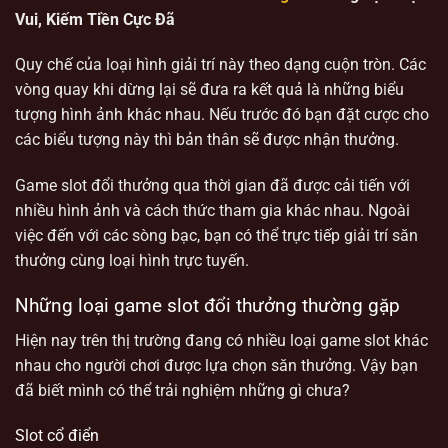
Vui, Kiếm Tiền Cực Đã
Quy chế của loại hình giải trí này theo dạng cuộn tròn. Các
vòng quay khi dừng lại sẽ đưa ra kết quả là những biểu
tượng hình ảnh khác nhau. Nếu trước đó bạn đặt cược cho
các biểu tượng này thì bản thân sẽ được nhận thưởng.
Game slot đổi thưởng qua thời gian đã được cải tiến với
nhiều hình ảnh và cách thức tham gia khác nhau. Ngoài
việc đến với các sòng bạc, bạn có thể trực tiếp giải trí săn
thưởng cùng loại hình trực tuyến.
Những loại game slot đổi thưởng thường gặp
Hiện nay trên thị trường đang có nhiều loại game slot khác
nhau cho người chơi được lựa chọn săn thưởng. Vậy bạn
đã biết mình có thể trải nghiệm những gì chưa?
Slot cổ điển