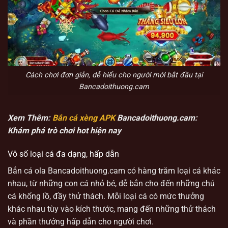
Cách chơi đơn giản, dễ hiểu cho người mới bắt đầu tại
Bancadoithuong.cam
Xem Thêm:
Bắn cá xèng APK
Bancadoithuong.cam:
Khám phá trò chơi hot hiện nay
Vô số loại cá đa dạng, hấp dẫn
Bắn cá ola Bancadoithuong.cam có hàng trăm loại cá khác
nhau, từ những con cá nhỏ bé, dễ bắn cho đến những chú
cá khổng lồ, đầy thử thách. Mỗi loại cá có mức thưởng
khác nhau tùy vào kích thước, mang đến những thử thách
và phần thưởng hấp dẫn cho người chơi.