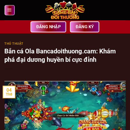
Bỏ
qua
nội
dung
ĐĂNG NHẬP
ĐĂNG KÝ
THỦ THUẬT
Bắn cá Ola Bancadoithuong.cam: Khám
phá đại dương huyền bí cực đỉnh
04
Th8