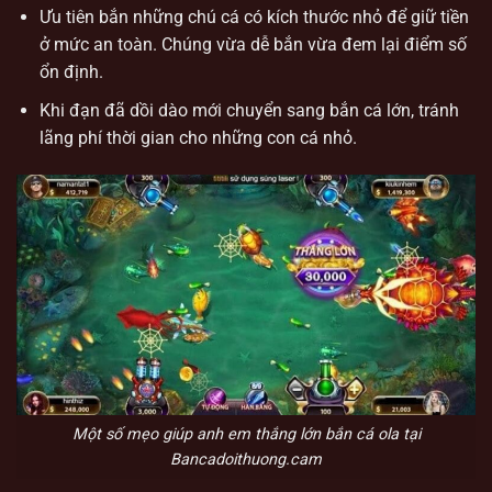
Ưu tiên bắn những chú cá có kích thước nhỏ để giữ tiền
ở mức an toàn. Chúng vừa dễ bắn vừa đem lại điểm số
ổn định.
Khi đạn đã dồi dào mới chuyển sang bắn cá lớn, tránh
lãng phí thời gian cho những con cá nhỏ.
Một số mẹo giúp anh em thắng lớn bắn cá ola tại
Bancadoithuong.cam