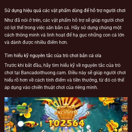
Sử dụng hiệu quả các vật phẩm dùng để hỗ trợ người chơi
Như đã nói ở trên, các vật phẩm hỗ trợ sẽ giúp người chơi
có lợi thế trong việc săn bắn cá. Hãy sử dụng chúng một
cách thông minh và linh hoạt để hạ gục những con cá lớn
và dành được nhiều điểm hơn.
Tìm hiểu kỹ nguyên tắc của trò chơi bắn cá ola
Trước khi bắt đầu, hãy tìm hiểu kỹ về nguyên tắc của trò
chơi tại Bancadoithuong.cam. Điều này sẽ giúp người chơi
hiểu rõ hơn về cách tính điểm và tiền thưởng, từ đó có thể
áp dụng vào chiến thuật chơi của riêng mình.