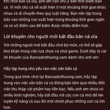
Khi chơi bắn cá ola, anh em cần chú ý đến thời điểm bắn
cá. Vì mỗi chú cá sẽ xuất hiện ở một khoảng thời gian khác
nhau và di chuyển theo quy luật riêng. Bạn nên tập trung
bắn vào những con xuất hiện trong khoảng thời gian ngắn
và có số điểm cao để kiếm được nhiều điểm hơn.
Lời khuyên cho người mới bắt đầu bắn cá ola
Với những người mới bắt đầu chơi bộ môn, có thể sẽ gặp
khó khăn trong việc lựa chọn và chơi game. Dưới đây là vài
lời khuyên của Bancadoithuong.cam dành cho anh em:
Hãy tập trung chủ yếu vào việc săn bắn cá
Trong quá trình chơi tại Bancadoithuong.cam, hãy tập
trung vào việc săn bắn cá và đừng bận tâm quá nhiều đến
việc thu thập vật phẩm hay tiền bạc. Nếu anh em chưa có
nhiều kinh nghiệm, hãy bắt đầu với các con cá nhỏ để rèn
luyện kỹ năng và sau đó mới chinh phục những con cá lớn
hơn.