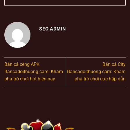
SEO ADMIN
Bắn cá xèng APK
Bắn cá City
Bancadoithuong.cam: Khám
Bancadoithuong.cam: Khám
phá trò chơi hot hiện nay
phá trò chơi cực hấp dẫn