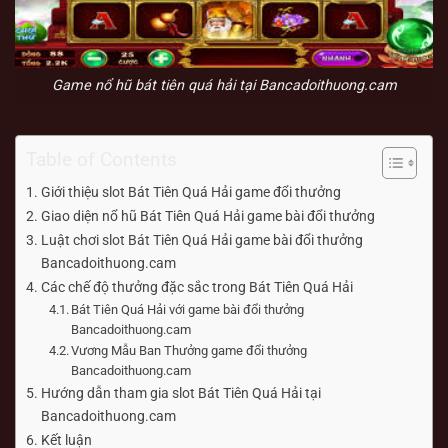
Game nổ hũ bát tiên quá hải tại Bancadoithuong.cam
Table of Contents
Giới thiệu slot Bát Tiên Quá Hải game đổi thưởng
Giao diện nổ hũ Bát Tiên Quá Hải game bài đổi thưởng
Luật chơi slot Bát Tiên Quá Hải game bài đổi thưởng
Bancadoithuong.cam
Các chế độ thưởng đặc sắc trong Bát Tiên Quá Hải
Bát Tiên Quá Hải với game bài đổi thưởng
Bancadoithuong.cam
Vương Mẫu Ban Thưởng game đổi thưởng
Bancadoithuong.cam
Hướng dẫn tham gia slot Bát Tiên Quá Hải tại
Bancadoithuong.cam
Kết luận