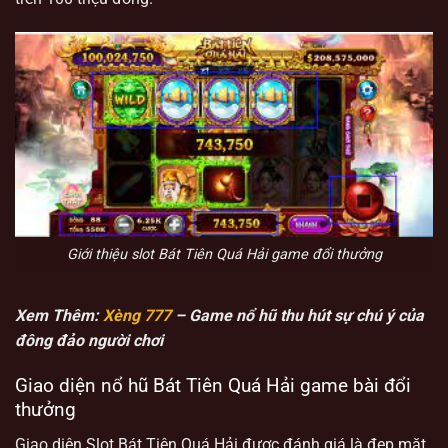
Giới thiệu slot Bát Tiên Quá Hải game đổi thưởng
Xem Thêm:
Xèng 777
– Game nổ hũ thu hút sự chú ý của
đông đảo người chơi
Giao diện nổ hũ Bát Tiên Quá Hải game bài đổi
thưởng
Giao diện Slot Bát Tiên Quá Hải được đánh giá là đẹp mặt,