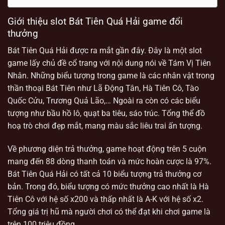
Giới thiệu slot Bát Tiên Quá Hải game đổi
thưởng
Bát Tiên Quá Hải được ra mắt gần đây. Đây là một slot
game lấy chủ đề cổ trang với nội dung nói về Tám Vị Tiên
Nhân. Những biểu tượng trong game là các nhân vật trong
thần thoại Bát Tiên như Lã Động Tân, Hà Tiên Cô, Tào
Quốc Cửu, Trương Quả Lão,… Ngoài ra còn có các biểu
tượng như bầu hồ lô, quạt ba tiêu, sáo trúc. Tổng thể đồ
hoạ trò chơi đẹp mắt, mang màu sắc liêu trai ấn tượng.
Về phương diện trả thưởng, game hoạt động trên 5 cuộn
mang đến 88 dòng thanh toán và mức hoàn cược là 97%.
Bát Tiên Quá Hải có tất cả 10 biểu tượng trả thưởng cơ
bản. Trong đó, biểu tượng có mức thưởng cao nhất là Hà
Tiên Cô với hệ số x200 và thấp nhất là A-K với hệ số x2.
Tổng giá trị hũ mà người chơi có thể đạt khi chơi game là
trên 100 triệu đồng.