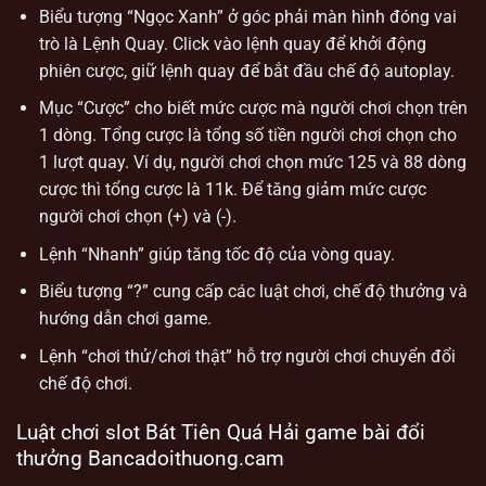
Biểu tượng “Ngọc Xanh” ở góc phải màn hình đóng vai
trò là Lệnh Quay. Click vào lệnh quay để khởi động
phiên cược, giữ lệnh quay để bắt đầu chế độ autoplay.
Mục “Cược” cho biết mức cược mà người chơi chọn trên
1 dòng. Tổng cược là tổng số tiền người chơi chọn cho
1 lượt quay. Ví dụ, người chơi chọn mức 125 và 88 dòng
cược thì tổng cược là 11k. Để tăng giảm mức cược
người chơi chọn (+) và (-).
Lệnh “Nhanh” giúp tăng tốc độ của vòng quay.
Biểu tượng “?” cung cấp các luật chơi, chế độ thưởng và
hướng dẫn chơi game.
Lệnh “chơi thử/chơi thật” hỗ trợ người chơi chuyển đổi
chế độ chơi.
Luật chơi slot Bát Tiên Quá Hải game bài đổi
thưởng Bancadoithuong.cam