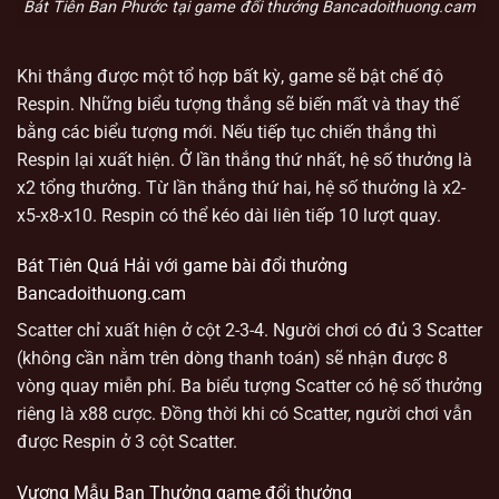
Bát Tiên Ban Phước tại game đổi thưởng Bancadoithuong.cam
Khi thắng được một tổ hợp bất kỳ, game sẽ bật chế độ
Respin. Những biểu tượng thắng sẽ biến mất và thay thế
bằng các biểu tượng mới. Nếu tiếp tục chiến thắng thì
Respin lại xuất hiện. Ở lần thắng thứ nhất, hệ số thưởng là
x2 tổng thưởng. Từ lần thắng thứ hai, hệ số thưởng là x2-
x5-x8-x10. Respin có thể kéo dài liên tiếp 10 lượt quay.
Bát Tiên Quá Hải với game bài đổi thưởng
Bancadoithuong.cam
Scatter chỉ xuất hiện ở cột 2-3-4. Người chơi có đủ 3 Scatter
(không cần nằm trên dòng thanh toán) sẽ nhận được 8
vòng quay miễn phí. Ba biểu tượng Scatter có hệ số thưởng
riêng là x88 cược. Đồng thời khi có Scatter, người chơi vẫn
được Respin ở 3 cột Scatter.
Vương Mẫu Ban Thưởng game đổi thưởng